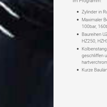
Im Programm:
Zylinder in 
Maximaler B
100bar, 160
Baureihen U
HZ250, HZH
Kolbenstang
geschliffen 
hartverchro
Kurze Baulä