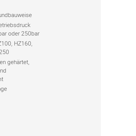
Rundbauweise
etriebsdruck
bar oder 250bar
Z100, HZ160,
250
en gehärtet,
und
mt
nge